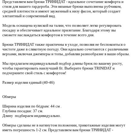
Представляем вам брюки ТРИНИДАТ - идеальное сочетание комфорта и
стиля для вашего гардероба. Эти вязаные брюки выполнены рубчиком,
средней плотности и имеют зауженный к низу фасон, который создает
элегантный и современный вид.
Модель оснащена кулиской на талии, что позволяет легко регулировать
посадку и обеспечивает идеальное прилегание. Благодаря этому вы
сможете наслаждаться комфортом в течение всего дня.
Брюки ТРИНИДАТ также практичны в уходе, позволяя не беспокоиться о
чистоте даже в слякотную погоду. Они идеально сочетаются с различными
верхами, включая джемперы и топы, добавляя разнообразие в ваши образы.
Мы предлагаем индивидуальный подбор длины брюк по вашему росту,
чтобы гарантировать наилучший fit. Выберите брюки TRINIDAT и
подчеркните свой стиль с комфортом!
Размер изделия единый (40-46)
Обмеры
Ширина изделия по бёдрам: 44 см .
Глубина посадки: 37 см.
Длину подбираем индивидуально.
Обмеры сделаны не в натянутом положении, трикотажные изделия могут
иметь погрешность 1-2 см. Представляем вам брюки ТРИНИДАТ -