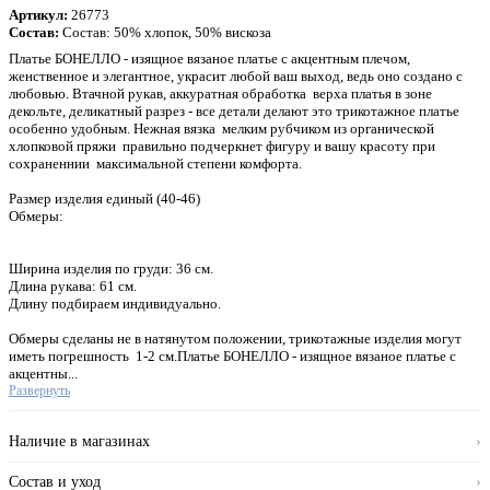
Артикул:
26773
Состав:
Состав: 50% хлопок, 50% вискоза
Платье БОНЕЛЛО - изящное вязаное платье с акцентным плечом,
женственное и элегантное, украсит любой ваш выход, ведь оно создано с
любовью. Втачной рукав, аккуратная обработка верха платья в зоне
декольте, деликатный разрез - все детали делают это трикотажное платье
особенно удобным. Нежная вязка мелким рубчиком из органической
хлопковой пряжи правильно подчеркнет фигуру и вашу красоту при
сохраненнии максимальной степени комфорта.
Размер изделия единый (40-46)
Обмеры:
Ширина изделия по груди: 36 см.
Длина рукава: 61 см.
Длину подбираем индивидуально.
Обмеры сделаны не в натянутом положении, трикотажные изделия могут
иметь погрешность 1-2 см.Платье БОНЕЛЛО - изящное вязаное платье с
акцентны...
Развернуть
Наличие в магазинах
›
Состав и уход
›