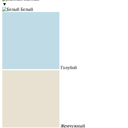
▼
Белый
Голубой
Жемчужный