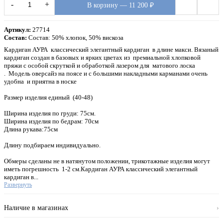
-
+
В корзину — 11 200 ₽
Артикул:
27714
Состав:
Состав: 50% хлопок, 50% вискоза
Кардиган АУРА классический элегантный кардиган в длине макси. Вязаный
кардиган создан в базовых и ярких цветах из премиальной хлопковой
пряжи с особой скруткой и обработкой лазером для матового лоска
. Модель оверсайз на поясе и с большими накладными карманами очень
удобна и приятна в носке
Размер изделия единый (40-48)
Ширина изделия по груди: 75см.
Ширина изделия по бедрам: 70см
Длина рукава:75см
Длину подбираем индивидуально.
Обмеры сделаны не в натянутом положении, трикотажные изделия могут
иметь погрешность 1-2 см.Кардиган АУРА классический элегантный
кардиган в...
Развернуть
Наличие в магазинах
›