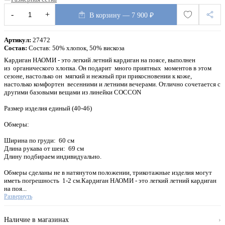
-
+
В корзину — 7 900 ₽
Артикул:
27472
Состав:
Состав: 50% хлопок, 50% вискоза
Кардиган НАОМИ - это легкий летний кардиган на поясе, выполнен
из органического хлопка. Он подарит много приятных моментов в этом
сезоне, настолько он мягкий и нежный при прикосновении к коже,
настолько комфортен весенними и летними вечерами. Отлично сочетается с
другими базовыми вещами из линейки COCCON
Размер изделия единый (40-46)
Обмеры:
Ширина по груди: 60 см
Длина рукава от шеи: 69 см
Длину подбираем индивидуально.
Обмеры сделаны не в натянутом положении, трикотажные изделия могут
иметь погрешность 1-2 см.Кардиган НАОМИ - это легкий летний кардиган
на поя...
Развернуть
Наличие в магазинах
›