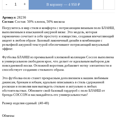
-
+
В корзину — 4 950 ₽
Артикул:
28236
Состав:
Состав: 50% хлопок, 50% вискоза
Погрузитесь в мир стиля и комфорта с потрясающим вязаным поло БЛАНШ,
выполненным в изысканной ажурной вязке. Это модель, которая
гармонично сочетает в себе простоту и изящество, создавая впечатляющий
акцент в любом образе. Базовый лаконичный дизайн в комбинации с
рельефной ажурной текстурой обеспечивают потрясающий визуальный
эффект.
Футболка БЛАНШ из премиальной хлопковой коллекции Coccon выполнена
в универсальном свободном крое, что делает ее идеальным выбором для
повседневной носки. Отложной воротник добавляет нотку элегантности и
способствует созданию стильного образа.
Это футболка-поло станет прекрасным дополнением к вашим любимым
джинсам, брюкам и юбкам, идеально вписываясь в стиль сдержанной
роскоши и позволяя вам выглядеть стильно и актуально в любых
обстоятельствах. Обновите свой базовый гардероб с поло БЛАНШ от
бренда COCCON и наслаждайтесь его универсальностью!
Размер изделия единый: (40-48)
Обмеры: